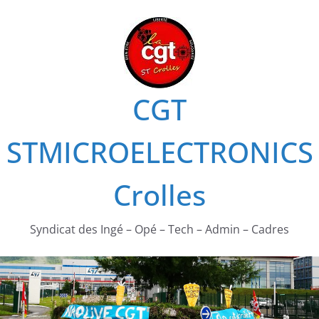
Passer
au
contenu
CGT
STMICROELECTRONICS
Crolles
Syndicat des Ingé – Opé – Tech – Admin – Cadres