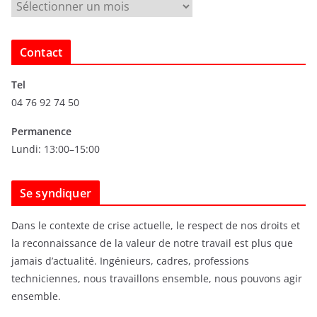
A
r
c
Contact
h
i
Tel
v
04 76 92 74 50
e
s
Permanence
Lundi: 13:00–15:00
Se syndiquer
Dans le contexte de crise actuelle, le respect de nos droits et
la reconnaissance de la valeur de notre travail est plus que
jamais d’actualité. Ingénieurs, cadres, professions
techniciennes, nous travaillons ensemble, nous pouvons agir
ensemble.