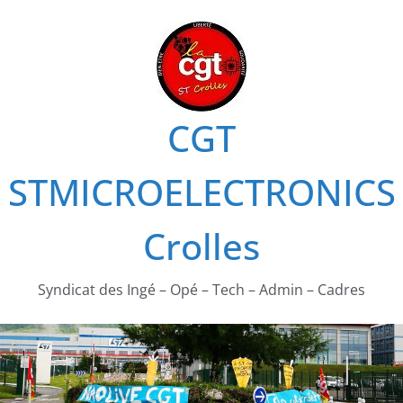
Passer
au
contenu
CGT
STMICROELECTRONICS
Crolles
Syndicat des Ingé – Opé – Tech – Admin – Cadres