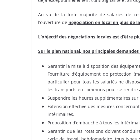
déjà exceptionnellement contraignante et anxio
Au vu de la forte majorité de salariés de 
l’ouverture de
négociation en local en plus de l
L’objectif des négociations locales
est d’être pl
Sur le plan national, nos principales demandes 
Garantir la mise à disposition des équipeme
Fourniture d’équipement de protection (ma
particulier pour tous les salariés ne dispo
les transports en communs pour se rendre a
Suspendre les heures supplémentaires sur t
Extension effective des mesures concernant
intérimaires.
Proposition d’embauche à tous les intérimai
Garantir que les rotations doivent conduir
cycle de travail hebdomadaire, tous types 