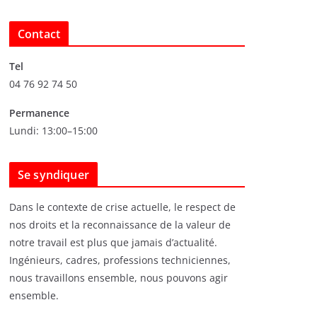
r
c
Contact
h
i
Tel
v
04 76 92 74 50
e
s
Permanence
Lundi: 13:00–15:00
Se syndiquer
Dans le contexte de crise actuelle, le respect de
nos droits et la reconnaissance de la valeur de
notre travail est plus que jamais d’actualité.
Ingénieurs, cadres, professions techniciennes,
nous travaillons ensemble, nous pouvons agir
ensemble.