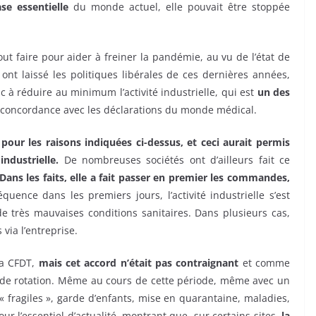
se essentielle
du monde actuel, elle pouvait être stoppée
out faire pour aider à freiner la pandémie, au vu de l’état de
ont laissé les politiques libérales de ces dernières années,
à réduire au minimum l’activité industrielle, qui est
un des
n concordance avec les déclarations du monde médical.
our les raisons indiquées ci-dessus, et ceci aurait permis
industrielle.
De nombreuses sociétés ont d’ailleurs fait ce
. Dans les faits, elle a fait passer en premier les commandes,
quence dans les premiers jours, l’activité industrielle s’est
de très mauvaises conditions sanitaires. Dans plusieurs cas,
via l’entreprise.
la CFDT,
mais cet accord n’était pas contraignant
et comme
 de rotation.​ ​Même au cours de cette période, même avec un
« fragiles », garde d’enfants, mise en quarantaine, maladies,
ur l’essentiel d’actualité, montrant que, sur certains sites,
la