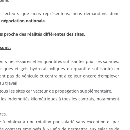
gène.
ces secteurs que nous représentons, nous demandons donc
a négociation nationale.
us proche des réalités différentes des sites.
sont :
nts nécessaires et en quantités suffisantes pour les salariés.
sques et gels hydro-alcooliques en quantité suffisante) en
sant pas de véhicule et contraint à ce jour encore d’employer
u travail.
ous les sites car vecteur de propagation supplémentaire.
 les indemnités kilométriques à tous les contrats, notamment
res.
e à minima à une rotation par salarié sans exception et par
de contrats employés à ST afin de permettre aux salariés de