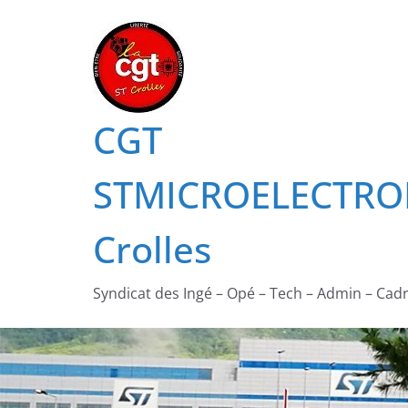
Passer
au
contenu
CGT
STMICROELECTRO
Crolles
Syndicat des Ingé – Opé – Tech – Admin – Cad