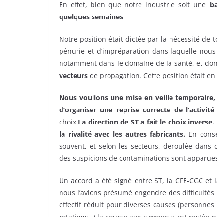
En effet, bien que notre industrie soit une
ba
quelques semaines
.
Notre position était dictée par la nécessité de t
pénurie et d’impréparation dans laquelle nous 
notamment dans le domaine de la santé, et donc 
vecteurs
de propagation. Cette position était e
Nous voulions une mise en veille temporaire, p
d’organiser une reprise correcte de l’activité 
choix.
La direction de ST a fait le choix inverse
la rivalité avec les autres fabricants.
En consé
souvent, et selon les secteurs, déroulée dans 
des suspicions de contaminations sont apparues 
Un accord a été signé entre ST, la CFE-CGC et 
nous l’avions présumé engendre des difficultés
effectif réduit pour diverses causes (personnes 
rotations…) la course aux « moves » est restée po