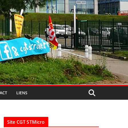
ACT
LIENS
Site CGT STMicro