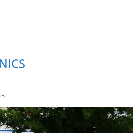
NICS
res