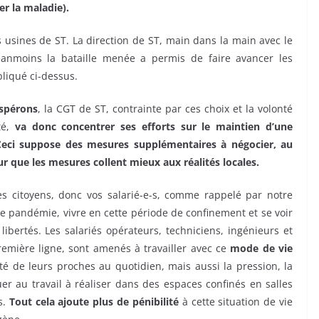
er la maladie).
es usines de ST. La direction de ST, main dans la main avec le
anmoins la bataille menée a permis de faire avancer les
pliqué ci-dessus.
espérons
, la CGT de ST, contrainte par ces choix et la volonté
té,
va donc concentrer ses efforts sur le maintien d’une
 Ceci suppose des mesures supplémentaires à négocier, au
ur que les mesures collent mieux aux réalités locales.
les citoyens, donc vos salarié-e-s, comme rappelé par notre
tte pandémie, vivre en cette période de confinement et se voir
ibertés. Les salariés opérateurs, techniciens, ingénieurs et
remière ligne, sont amenés à travailler avec ce
mode de vie
té de leurs proches au quotidien, mais aussi la pression, la
uer au travail à réaliser dans des espaces confinés en salles
s.
Tout cela ajoute plus de pénibilité
à cette situation de vie