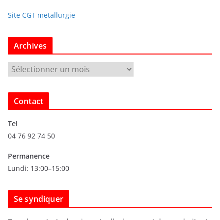
Site CGT metallurgie
Archives
A
r
c
Contact
h
i
Tel
v
04 76 92 74 50
e
s
Permanence
Lundi: 13:00–15:00
Se syndiquer