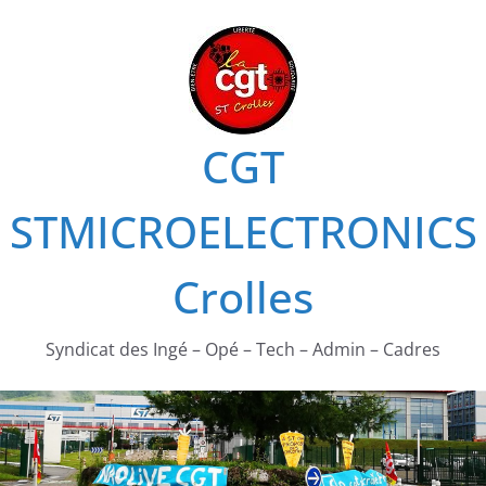
Passer
au
contenu
CGT
STMICROELECTRONICS
Crolles
Syndicat des Ingé – Opé – Tech – Admin – Cadres