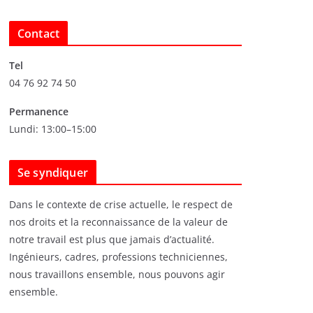
r
c
Contact
h
i
Tel
v
04 76 92 74 50
e
s
Permanence
Lundi: 13:00–15:00
Se syndiquer
Dans le contexte de crise actuelle, le respect de
nos droits et la reconnaissance de la valeur de
notre travail est plus que jamais d’actualité.
Ingénieurs, cadres, professions techniciennes,
nous travaillons ensemble, nous pouvons agir
ensemble.