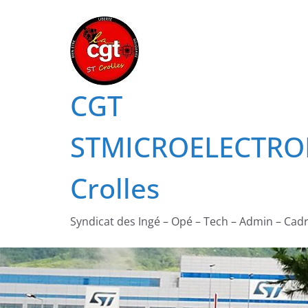
Passer
au
contenu
CGT
STMICROELECTRO
Crolles
Syndicat des Ingé – Opé – Tech – Admin – Cad