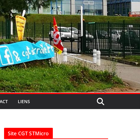
ACT
LIENS
Site CGT STMicro