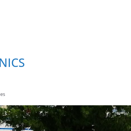
NICS
res