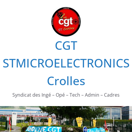
Passer
au
contenu
CGT
STMICROELECTRONICS
Crolles
Syndicat des Ingé – Opé – Tech – Admin – Cadres