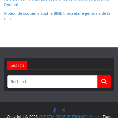
l’emploi
Motion de soutien à Sophie BINET, secrétaire générale de la
CGT
Search
Copyright © 2026
CGT STMICROELECTRONICS Crolles
. Tous