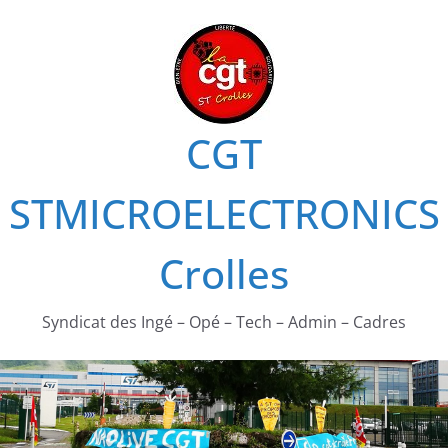
Passer
au
contenu
CGT
STMICROELECTRONICS
Crolles
Syndicat des Ingé – Opé – Tech – Admin – Cadres