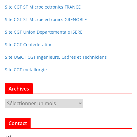
Site CGT ST Microelectronics FRANCE
Site CGT ST Microelectronics GRENOBLE
Site CGT Union Departementale ISERE
Site CGT Confederation
Site UGICT CGT Ingénieurs, Cadres et Techniciens
Site CGT metallurgie
Archives
A
r
c
Contact
h
i