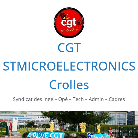
Passer
au
contenu
CGT
STMICROELECTRONICS
Crolles
Syndicat des Ingé – Opé – Tech – Admin – Cadres