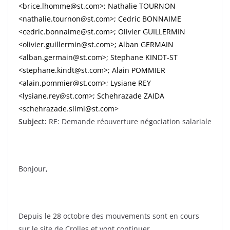
<
brice.lhomme@st.com
>; Nathalie TOURNON
<
nathalie.tournon@st.com
>; Cedric BONNAIME
<
cedric.bonnaime@st.com
>; Olivier GUILLERMIN
<
olivier.guillermin@st.com
>; Alban GERMAIN
<
alban.germain@st.com
>; Stephane KINDT-ST
<
stephane.kindt@st.com
>; Alain POMMIER
<
alain.pommier@st.com
>; Lysiane REY
<
lysiane.rey@st.com
>; Schehrazade ZAIDA
<
schehrazade.slimi@st.com
>
Subject:
RE: Demande réouverture négociation salariale
Bonjour,
Depuis le 28 octobre des mouvements sont en cours
sur le site de Crolles et vont continuer.