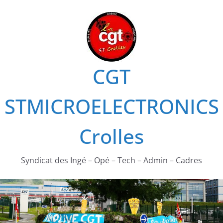
Passer
au
contenu
CGT
STMICROELECTRONICS
Crolles
Syndicat des Ingé – Opé – Tech – Admin – Cadres