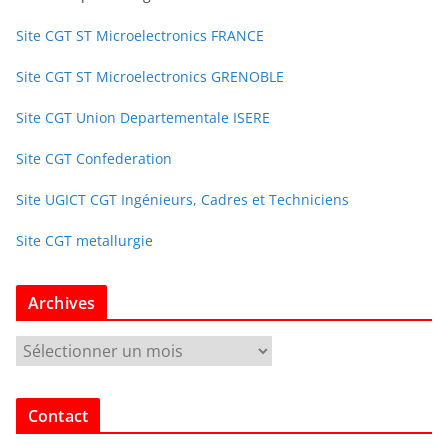
Site CGT ST Microelectronics FRANCE
Site CGT ST Microelectronics GRENOBLE
Site CGT Union Departementale ISERE
Site CGT Confederation
Site UGICT CGT Ingénieurs, Cadres et Techniciens
Site CGT metallurgie
Archives
A
r
c
Contact
h
i