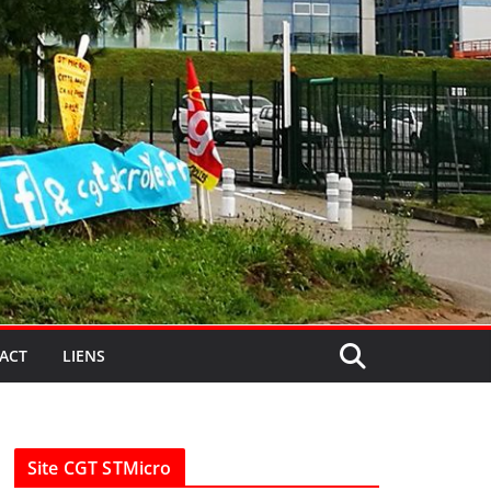
ACT
LIENS
Site CGT STMicro