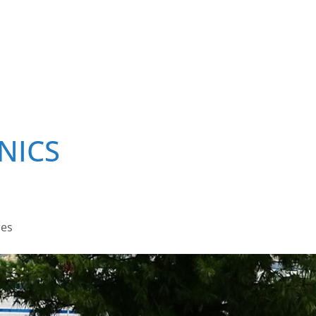
NICS
res