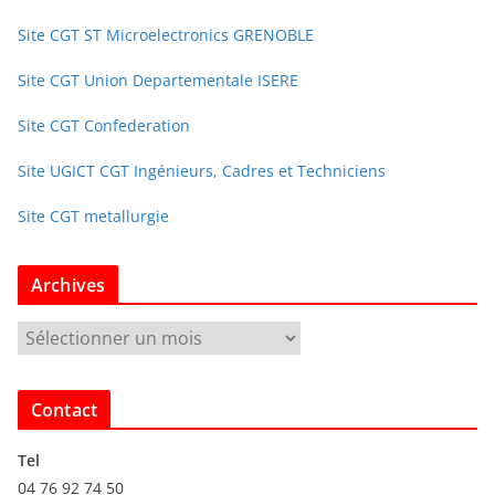
Site CGT ST Microelectronics GRENOBLE
Site CGT Union Departementale ISERE
Site CGT Confederation
Site UGICT CGT Ingénieurs, Cadres et Techniciens
Site CGT metallurgie
Archives
A
r
c
Contact
h
i
Tel
v
04 76 92 74 50