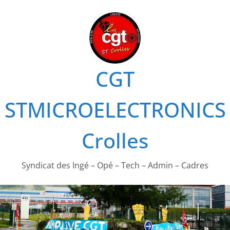
Passer
au
contenu
CGT
STMICROELECTRONICS
Crolles
Syndicat des Ingé – Opé – Tech – Admin – Cadres