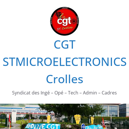
Passer
au
contenu
CGT
STMICROELECTRONICS
Crolles
Syndicat des Ingé – Opé – Tech – Admin – Cadres