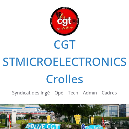
Passer
au
contenu
CGT
STMICROELECTRONICS
Crolles
Syndicat des Ingé – Opé – Tech – Admin – Cadres