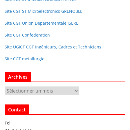
Site CGT ST Microelectronics GRENOBLE
Site CGT Union Departementale ISERE
Site CGT Confederation
Site UGICT CGT Ingénieurs, Cadres et Techniciens
Site CGT metallurgie
Archives
A
r
c
Contact
h
i
Tel
v