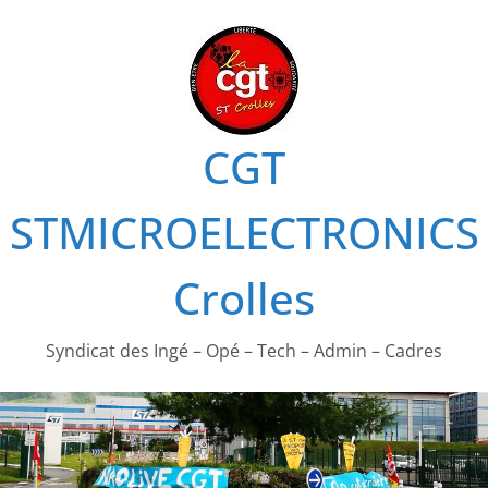
Passer
au
contenu
CGT
STMICROELECTRONICS
Crolles
Syndicat des Ingé – Opé – Tech – Admin – Cadres