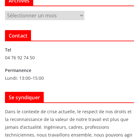
Archives
A
r
c
Contact
h
i
Tel
v
04 76 92 74 50
e
s
Permanence
Lundi: 13:00–15:00
Se syndiquer
Dans le contexte de crise actuelle, le respect de nos droits et
la reconnaissance de la valeur de notre travail est plus que
jamais d’actualité. Ingénieurs, cadres, professions
techniciennes, nous travaillons ensemble, nous pouvons agir